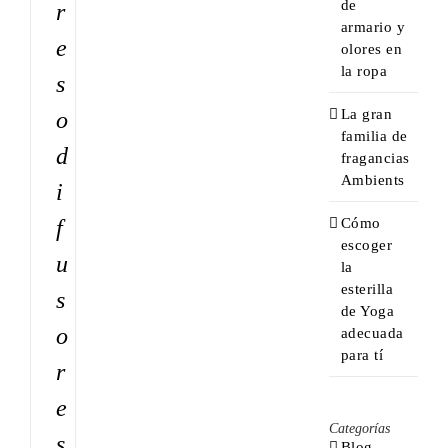
de
r
armario y
e
olores en
la ropa
s
La gran
o
familia de
d
fragancias
Ambients
i
Cómo
f
escoger
u
la
esterilla
s
de Yoga
o
adecuada
para tí
r
e
Categorías
s
Blog