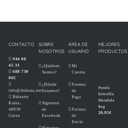
CONTACTO
SOBRE
ÁREA DE
MEJORES
NOSOTROS
USUARIO
PRODUCTOS
944 00
45 33
¿Quiénes
Mi
688 730
Somos?
Cuenta
065
¿Dónde
Formas
Funda
info@dukana.net
Estamos?
de
Esterilla
Bidearte
Pago
Mandala
Kalea,
Síguenos
Bag
48930
en
Formas
20,95
€
Getxo
Facebook
de
Envío
Síguenos