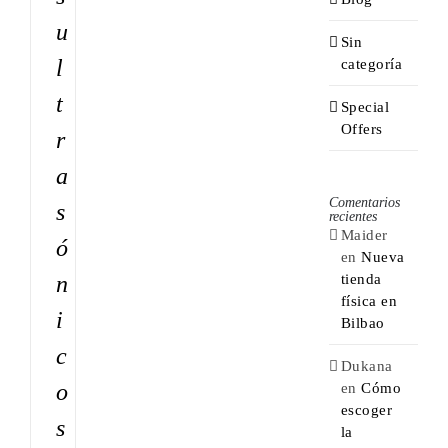
u
Sin
l
categoría
t
Special
Offers
r
a
Comentarios
s
recientes
Maider
ó
en
Nueva
tienda
n
física en
i
Bilbao
c
Dukana
o
en
Cómo
escoger
s
la