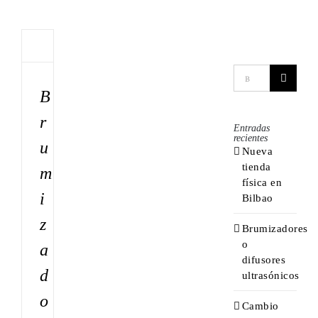
Brumizadores
Buscar:
o
B
difusores
r
ultrasónicos
Entradas
recientes
u
Nueva
tienda
m
física en
i
Bilbao
z
Brumizadores
o
a
difusores
d
ultrasónicos
o
Cambio