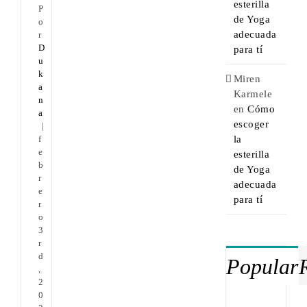
esterilla
P
de Yoga
o
adecuada
r
D
para tí
u
k
Miren
a
Karmele
n
en
Cómo
a
escoger
|
la
f
e
esterilla
b
de Yoga
r
adecuada
e
para tí
r
o
3
r
d
Popular
,
2
0
Nuev