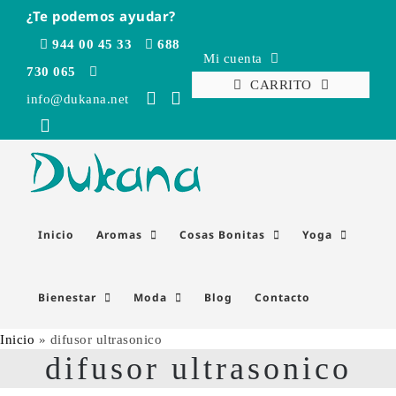
Saltar
¿Te podemos ayudar?
al
944 00 45 33
688
contenido
Mi cuenta
730 065
CARRITO
info@dukana.net
Inicio
Aromas
Cosas Bonitas
Yoga
Bienestar
Moda
Blog
Contacto
Inicio
»
difusor ultrasonico
difusor ultrasonico