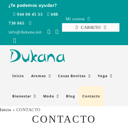
Saltar
¿Te podemos ayudar?
al
944 00 45 33
688
contenido
Mi cuenta
730 065
CARRITO
info@dukana.net
Inicio
Aromas
Cosas Bonitas
Yoga
Bienestar
Moda
Blog
Contacto
Inicio
»
CONTACTO
CONTACTO