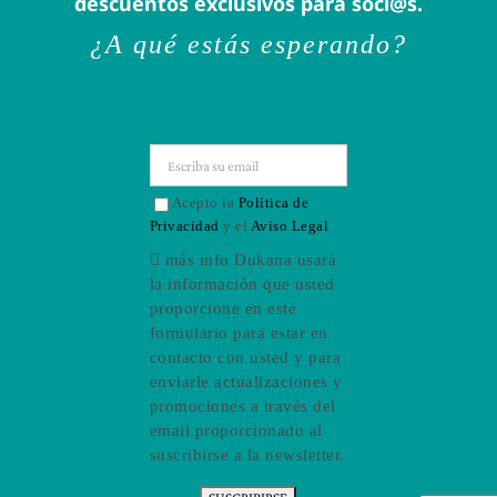
descuentos exclusivos para soci@s.
¿A qué estás esperando?
Acepto la
Política de
Privacidad
y el
Aviso Legal
más info
Dukana usará
la información que usted
proporcione en este
formulario para estar en
contacto con usted y para
enviarle actualizaciones y
promociones a través del
email proporcionado al
suscribirse a la newsletter.