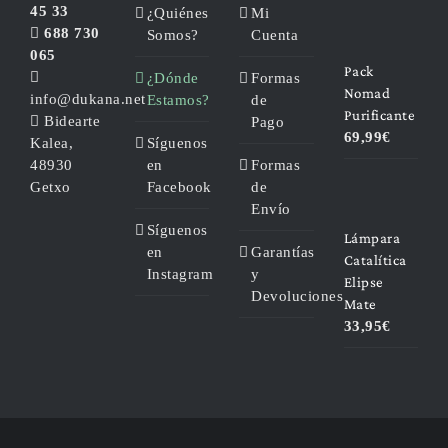
45 33
¿Quiénes
Mi
688 730
Somos?
Cuenta
065
Pack
¿Dónde
Formas
Nomad
info@dukana.net
Estamos?
de
Purificante
Bidearte
Pago
69,99
€
Kalea,
Síguenos
48930
en
Formas
Getxo
Facebook
de
Envío
Síguenos
Lámpara
en
Garantías
Catalítica
Instagram
y
Elipse
Devoluciones
Mate
33,95
€