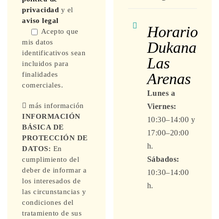
privacidad
y el
aviso legal
Horario
Acepto que
mis datos
Dukana
identificativos sean
Las
incluidos para
Arenas
finalidades
comerciales.
Lunes a
más información
Viernes:
INFORMACIÓN
10:30–14:00 y
BÁSICA DE
17:00–20:00
PROTECCIÓN DE
h.
DATOS:
En
Sábados:
cumplimiento del
deber de informar a
10:30–14:00
los interesados de
h.
las circunstancias y
condiciones del
tratamiento de sus