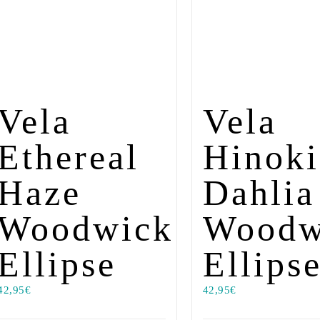
Vela
Vela
Ethereal
Hinoki
Haze
Dahlia
Woodwick
Woodw
Ellipse
Ellips
42,95
€
42,95
€