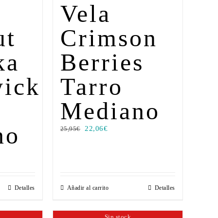
Vela
ut
Crimson
ka
Berries
ick
Tarro
Mediano
no
22,06
€
25,95
€
Detalles
Añadir al carrito
Detalles
Sin stock