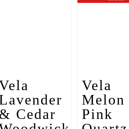
Vela
Vela
Lavender
Melon
& Cedar
Pink
Woodwick
Quartz