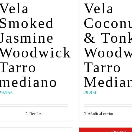
Vela
Vela
Smoked
Cocon
Jasmine
& Ton
Woodwick
Woodw
Tarro
Tarro
mediano
Media
29,95
€
29,95
€
Detalles
Añadir al carrito
Sin stock