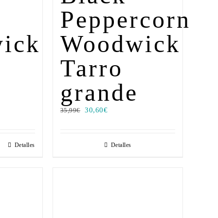
Peppercorn
ick
Woodwick
e
Tarro
grande
30,60
€
35,99
€
Detalles
Detalles