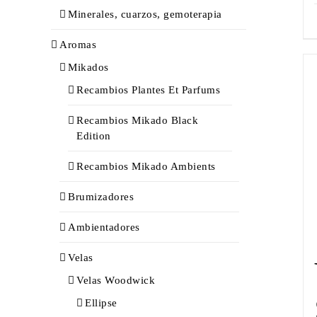
Minerales, cuarzos, gemoterapia
Aromas
Mikados
Recambios Plantes Et Parfums
Recambios Mikado Black
Edition
Recambios Mikado Ambients
Brumizadores
Ambientadores
Velas
Velas Woodwick
Ellipse