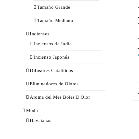
Tamaño Grande
Tamaño Mediano
Inciensos
Inciensos de India
Incienso Japonés
Difusores Catalíticos
Eliminadores de Olores
Aroma del Mes Boles D'Olor
Moda
Havaianas