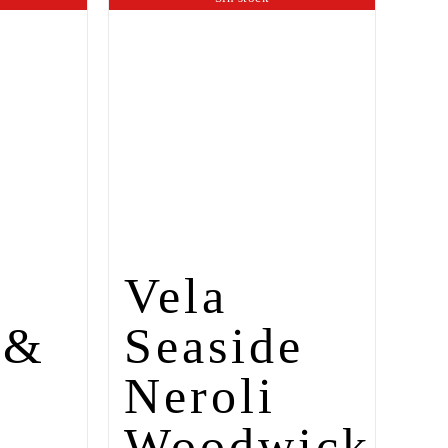
Vela
 &
Seaside
Neroli
Woodwick