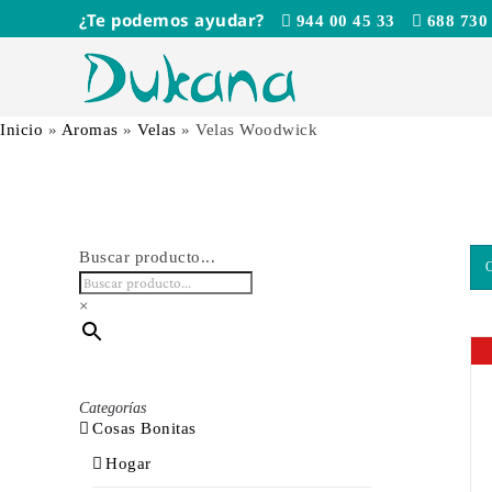
Saltar
¿Te podemos ayudar?
944 00 45 33
688 730
al
contenido
Inicio
»
Aromas
»
Velas
»
Velas Woodwick
Buscar producto...
×
Categorías
Cosas Bonitas
Hogar