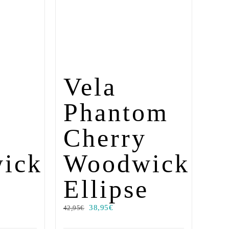
Vela
Phantom
Cherry
ick
Woodwick
e
Ellipse
38,95
€
42,95
€