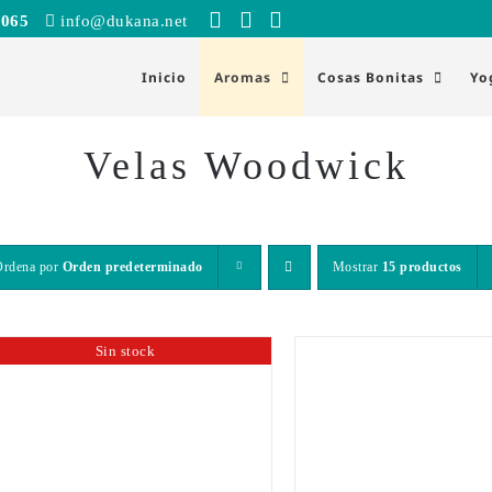
 065
info@dukana.net
Inicio
Aromas
Cosas Bonitas
Yo
Velas Woodwick
Ordena por
Orden predeterminado
Mostrar
15 productos
Sin stock