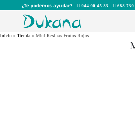
Saltar
¿Te podemos ayudar?
944 00 45 33
688 730
al
contenido
Inicio
»
Tienda
»
Mini Resinas Frutos Rojos