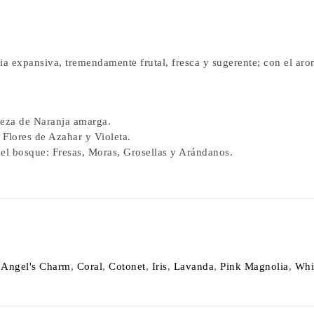
a expansiva, tremendamente frutal, fresca y sugerente; con el arom
teza de Naranja amarga.
 Flores de Azahar y Violeta.
 del bosque: Fresas, Moras, Grosellas y Arándanos.
ional
Angel's Charm
,
Coral
,
Cotonet
,
Iris
,
Lavanda
,
Pink Magnolia
,
Whi