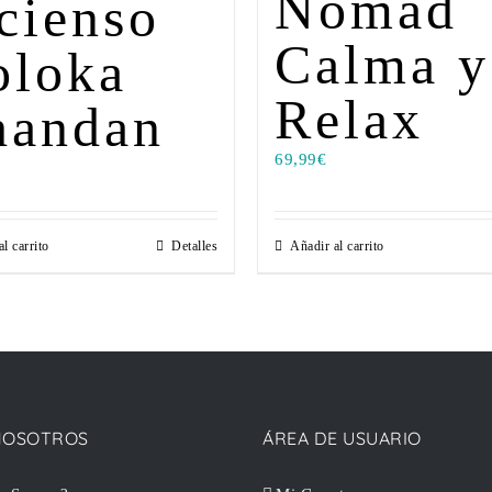
Nomad
cienso
Calma y
oloka
Relax
handan
69,99
€
l carrito
Detalles
Añadir al carrito
NOSOTROS
ÁREA DE USUARIO