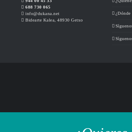
944 00 45 33
¿Quiéne
688 730 065
¿Dónde 
info@dukana.net
Bidearte Kalea, 48930 Getxo
Sígueno
Sígueno