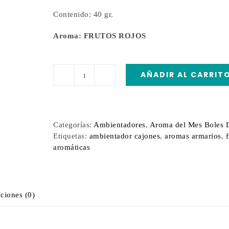
Contenido: 40 gr.
Aroma: FRUTOS ROJOS
AÑADIR AL CARRIT
Mini
Resinas
Frutos
Rojos
Categorías:
Ambientadores
,
Aroma del Mes Boles 
cantidad
Etiquetas:
ambientador cajones
,
aromas armarios
,
aromáticas
ciones (0)