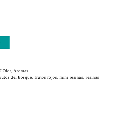
O
D'Olor
,
Aromas
frutos del bosque
,
frutos rojos
,
mini resinas
,
resinas