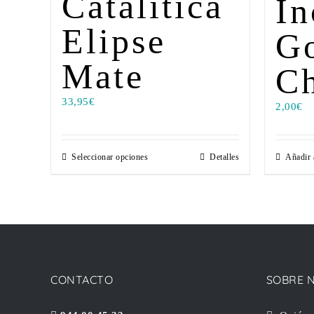
Catalítica
In
Elipse
G
Mate
C
33,95
€
2,00
€
Seleccionar opciones
Detalles
Añadir a
CONTACTO
SOBRE 