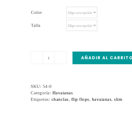
Color
Talla
AÑADIR AL CARRIT
Havaianas
Slim
cantidad
SKU:
54-0
Categoría:
Havaianas
Etiquetas:
chanclas
,
flip flops
,
havaianas
,
slim