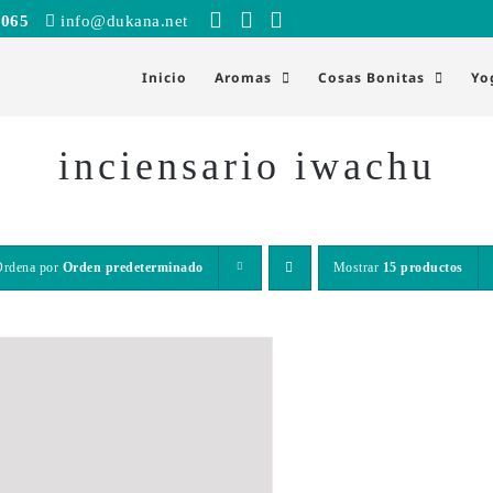
 065
info@dukana.net
Inicio
Aromas
Cosas Bonitas
Yo
inciensario iwachu
Ordena por
Orden predeterminado
Mostrar
15 productos