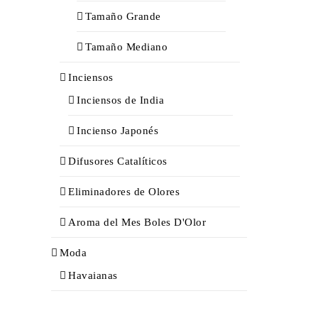
Tamaño Grande
Tamaño Mediano
Inciensos
Inciensos de India
Incienso Japonés
Difusores Catalíticos
Eliminadores de Olores
Aroma del Mes Boles D'Olor
Moda
Havaianas