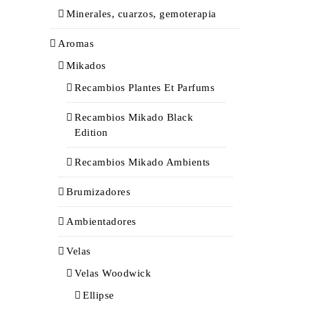
Minerales, cuarzos, gemoterapia
Aromas
Mikados
Recambios Plantes Et Parfums
Recambios Mikado Black
Edition
Recambios Mikado Ambients
Brumizadores
Ambientadores
Velas
Velas Woodwick
Ellipse