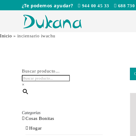
Saltar
¿Te podemos ayudar?
944 00 45 33
688 730
al
contenido
Inicio
»
inciensario iwachu
Buscar producto...
×
Categorías
Cosas Bonitas
Hogar