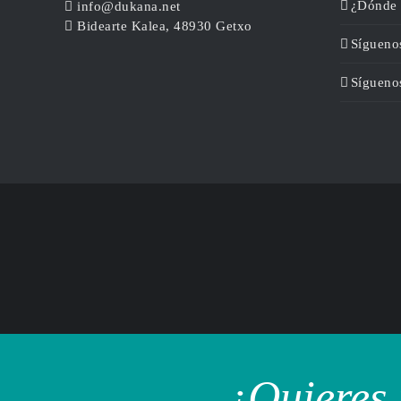
¿Dónde 
info@dukana.net
Bidearte Kalea, 48930 Getxo
Sígueno
Sígueno
¿Quieres 