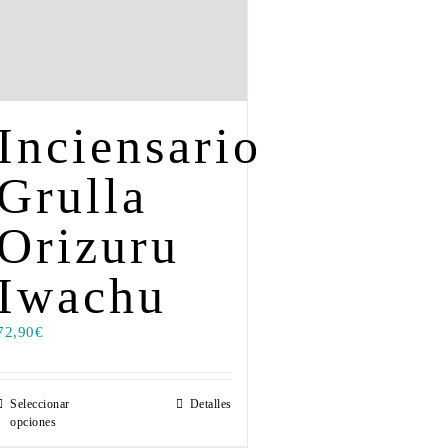
Inciensario
Grulla
Orizuru
Iwachu
72,90
€
Seleccionar
Detalles
opciones