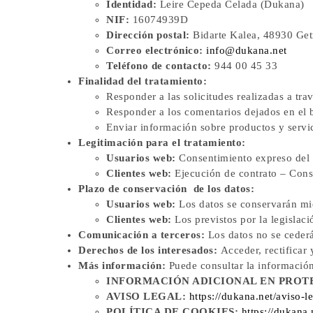
Identidad:
Leire Cepeda Celada (Dukana)
NIF:
16074939D
Dirección postal:
Bidarte Kalea, 48930 Get
Correo electrónico:
info@dukana.net
Teléfono de contacto:
944 00 45 33
Finalidad del tratamiento:
Responder a las solicitudes realizadas a 
Responder a los comentarios dejados en el b
Enviar información sobre productos y servi
Legitimación para el tratamiento:
Usuarios web:
Consentimiento expreso del i
Clientes web:
Ejecución de contrato – Conse
Plazo de conservación de los datos:
Usuarios web:
Los datos se conservarán mie
Clientes web:
Los previstos por la legislaci
Comunicación a terceros:
Los datos no se cederá
Derechos de los interesados:
Acceder, rectificar
Más información:
Puede consultar la información
INFORMACIÓN ADICIONAL EN PROT
AVISO LEGAL:
https://dukana.net/aviso-le
POLÍTICA DE COOKIES:
https://dukana.