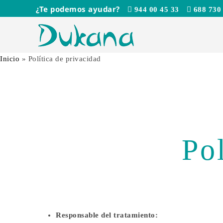
Saltar
¿Te podemos ayudar?
944 00 45 33
688 730
al
contenido
Inicio
»
Política de privacidad
Po
Responsable del tratamiento: