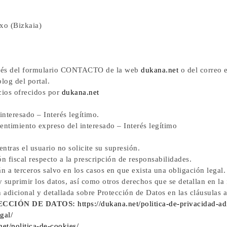
xo (Bizkaia)
través del formulario CONTACTO de la web
dukana.net
o del correo 
log del portal.
cios ofrecidos por
dukana.net
nteresado – Interés legítimo.
ntimiento expreso del interesado – Interés legítimo
ntras el usuario no solicite su supresión.
ón fiscal respecto a la prescripción de responsabilidades.
n a terceros salvo en los casos en que exista una obligación legal.
 y suprimir los datos, así como otros derechos que se detallan en la
 adicional y detallada sobre Protección de Datos en las cláusulas 
ECCIÓN DE DATOS:
https://dukana.net/politica-de-privacidad-ad
gal/
net/politica-de-cookies/