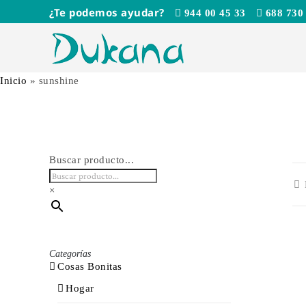
Saltar
¿Te podemos ayudar?
944 00 45 33
688 730
al
contenido
Inicio
»
sunshine
Buscar producto...
×
Categorías
Cosas Bonitas
Hogar