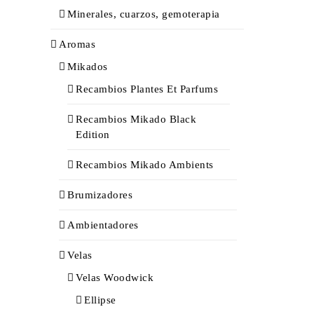
Minerales, cuarzos, gemoterapia
Aromas
Mikados
Recambios Plantes Et Parfums
Recambios Mikado Black
Edition
Recambios Mikado Ambients
Brumizadores
Ambientadores
Velas
Velas Woodwick
Ellipse