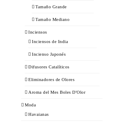
Tamaño Grande
Tamaño Mediano
Inciensos
Inciensos de India
Incienso Japonés
Difusores Catalíticos
Eliminadores de Olores
Aroma del Mes Boles D'Olor
Moda
Havaianas