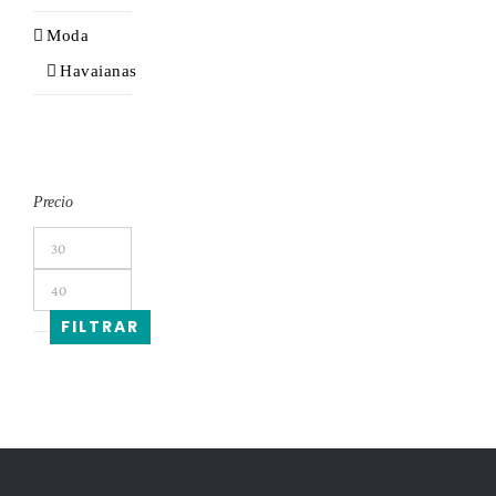
Moda
Havaianas
Precio
Precio
mínimo
Precio
máximo
FILTRAR