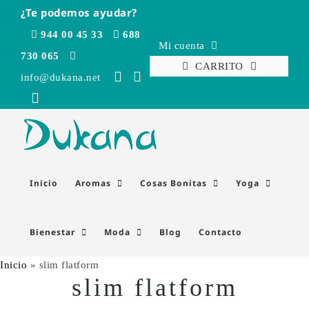
Saltar
¿Te podemos ayudar?
al
944 00 45 33
688
contenido
Mi cuenta
730 065
CARRITO
info@dukana.net
Inicio
Aromas
Cosas Bonitas
Yoga
Bienestar
Moda
Blog
Contacto
Inicio
»
slim flatform
slim flatform