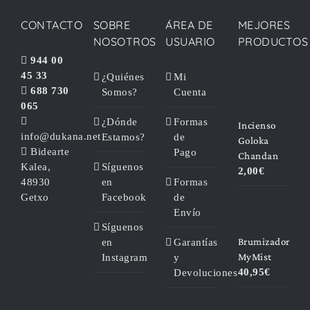
CONTACTO
SOBRE
ÁREA DE
MEJORES
NOSOTROS
USUARIO
PRODUCTOS
944 00
45 33
¿Quiénes
Mi
688 730
Somos?
Cuenta
065
¿Dónde
Formas
Incienso
info@dukana.net
Estamos?
de
Goloka
Bidearte
Pago
Chandan
Kalea,
Síguenos
2,00
€
48930
en
Formas
Getxo
Facebook
de
Envío
Síguenos
Brumizador
en
Garantías
MyMist
Instagram
y
40,95
€
Devoluciones