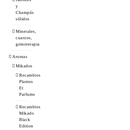
y
Champús
sólidos
Minerales,
cuarzos,
gemoterapia
Aromas
Mikados
Recambios
Plantes
Et
Parfums
Recambios
Mikado
Black
Edition