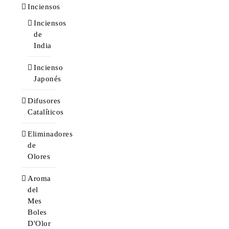
Inciensos
Inciensos
de
India
Incienso
Japonés
Difusores
Catalíticos
Eliminadores
de
Olores
Aroma
del
Mes
Boles
D'Olor