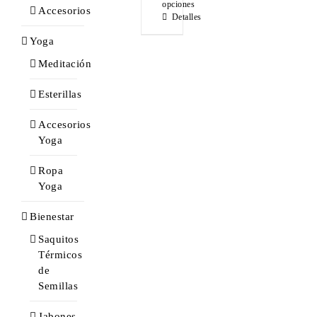
opciones
Accesorios
Detalles
Yoga
Meditación
Esterillas
Accesorios
Yoga
Ropa
Yoga
Bienestar
Saquitos
Térmicos
de
Semillas
Jabones