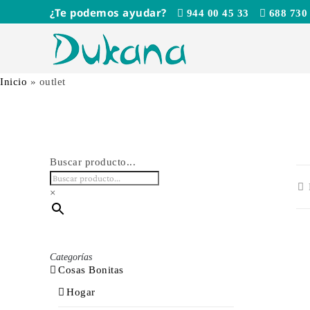
Saltar
¿Te podemos ayudar?
944 00 45 33
688 730
al
contenido
Inicio
»
outlet
Buscar producto...
×
Categorías
Cosas Bonitas
Hogar