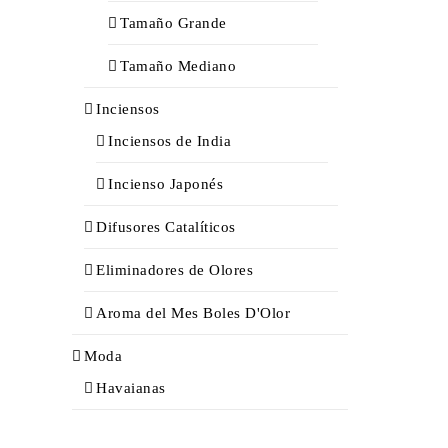
Tamaño Grande
Tamaño Mediano
Inciensos
Inciensos de India
Incienso Japonés
Difusores Catalíticos
Eliminadores de Olores
Aroma del Mes Boles D'Olor
Moda
Havaianas