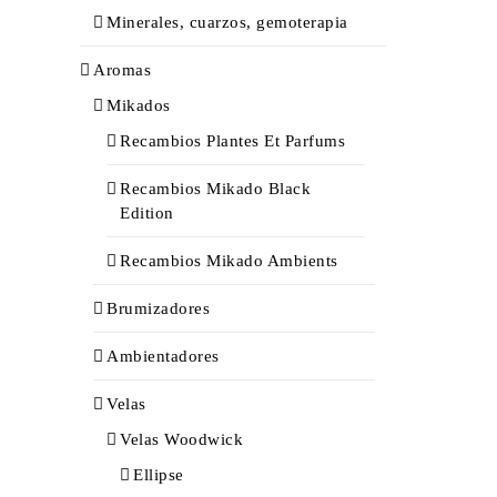
Minerales, cuarzos, gemoterapia
Aromas
Mikados
Recambios Plantes Et Parfums
Recambios Mikado Black
Edition
Recambios Mikado Ambients
Brumizadores
Ambientadores
Velas
Velas Woodwick
Ellipse