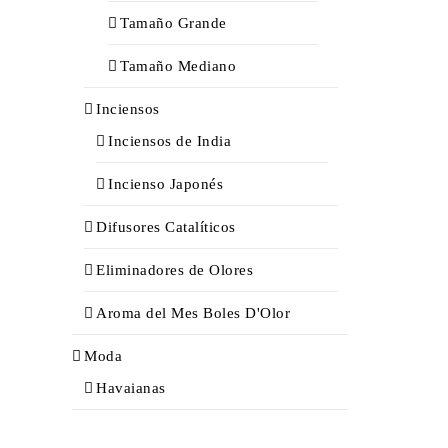
Tamaño Grande
Tamaño Mediano
Inciensos
Inciensos de India
Incienso Japonés
Difusores Catalíticos
Eliminadores de Olores
Aroma del Mes Boles D'Olor
Moda
Havaianas