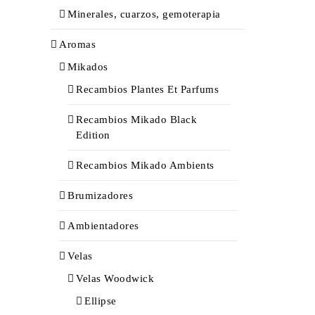
Minerales, cuarzos, gemoterapia
Aromas
Mikados
Recambios Plantes Et Parfums
Recambios Mikado Black
Edition
Recambios Mikado Ambients
Brumizadores
Ambientadores
Velas
Velas Woodwick
Ellipse