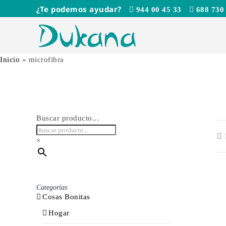
Saltar
¿Te podemos ayudar?
944 00 45 33
688 730
al
contenido
Inicio
»
microfibra
Buscar producto...
×
Categorías
Cosas Bonitas
Hogar