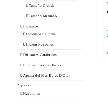
Tamaño Grande
Tamaño Mediano
Inciensos
Inciensos de India
Incienso Japonés
Difusores Catalíticos
Eliminadores de Olores
Aroma del Mes Boles D'Olor
Moda
Havaianas