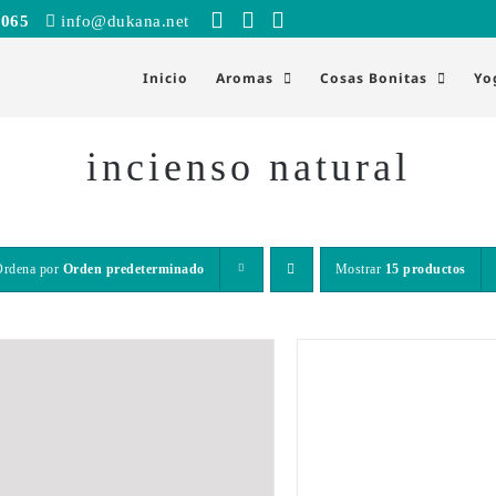
 065
info@dukana.net
Inicio
Aromas
Cosas Bonitas
Yo
incienso natural
Ordena por
Orden predeterminado
Mostrar
15 productos