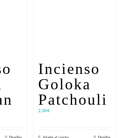
so
Incienso
a
Goloka
an
Patchouli
2,00
€
Detalles
Añadir al carrito
Detalles