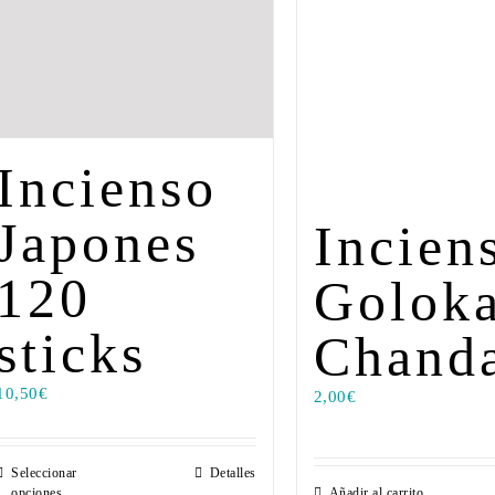
Incienso
Japones
Incien
120
Golok
sticks
Chand
10,50
€
2,00
€
Seleccionar
Detalles
opciones
Añadir al carrito