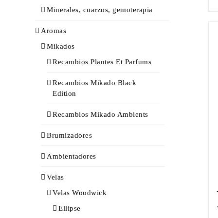
Minerales, cuarzos, gemoterapia
Aromas
Mikados
Recambios Plantes Et Parfums
Recambios Mikado Black
Edition
Recambios Mikado Ambients
Brumizadores
Ambientadores
Velas
Velas Woodwick
Ellipse