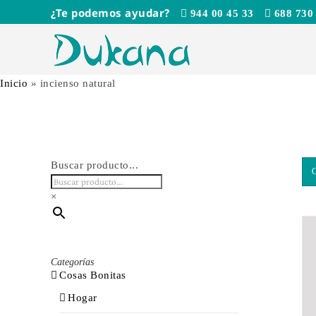
Saltar
¿Te podemos ayudar?
944 00 45 33
688 730
al
contenido
Inicio
»
incienso natural
Buscar producto...
×
Categorías
Cosas Bonitas
Hogar