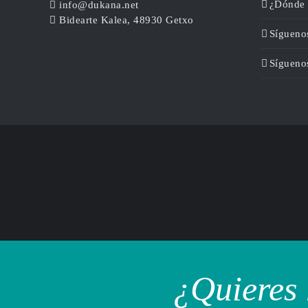
¿Dónde 
info@dukana.net
Bidearte Kalea, 48930 Getxo
Sígueno
Sígueno
¿Quieres 