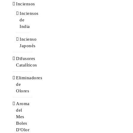
Inciensos
Inciensos
de
India
Incienso
Japonés
Difusores
Catalíticos
Eliminadores
de
Olores
Aroma
del
Mes
Boles
D'Olor