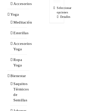
Accesorios
Seleccionar
opciones
Yoga
Detalles
Meditación
Esterillas
Accesorios
Yoga
Ropa
Yoga
Bienestar
Saquitos
Térmicos
de
Semillas
Jabones