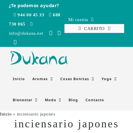
Saltar
¿Te podemos ayudar?
al
944 00 45 33
688
contenido
Mi cuenta
730 065
CARRITO
info@dukana.net
Inicio
Aromas
Cosas Bonitas
Yoga
Bienestar
Moda
Blog
Contacto
Inicio
»
inciensario japones
inciensario japones