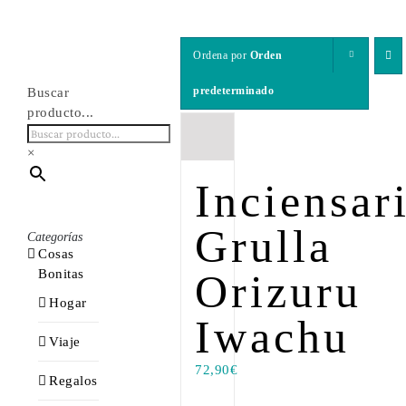
Ordena por
Orden
predeterminado
Buscar
producto...
×
Inciensar
Grulla
Categorías
Cosas
Bonitas
Orizuru
Hogar
Iwachu
Viaje
72,90
€
Regalos