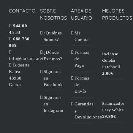
CONTACTO
SOBRE
ÁREA DE
MEJORES
NOSOTROS
USUARIO
PRODUCTOS
944 00
45 33
¿Quiénes
Mi
688 730
Somos?
Cuenta
065
¿Dónde
Formas
Incienso
info@dukana.net
Estamos?
de
Goloka
Bidearte
Pago
Patchouli
Kalea,
Síguenos
2,00
€
48930
en
Formas
Getxo
Facebook
de
Envío
Síguenos
Brumizador
en
Garantías
Easy White
Instagram
y
59,99
€
Devoluciones