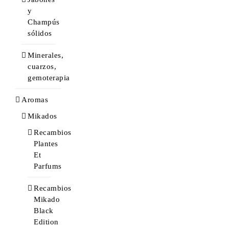
y
Champús
sólidos
Minerales,
cuarzos,
gemoterapia
Aromas
Mikados
Recambios
Plantes
Et
Parfums
Recambios
Mikado
Black
Edition