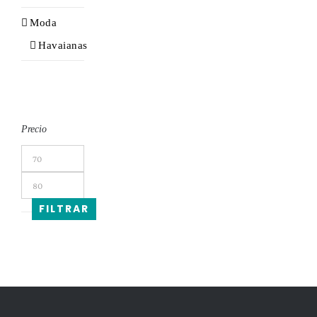
Moda
Havaianas
Precio
Precio
mínimo
Precio
máximo
FILTRAR