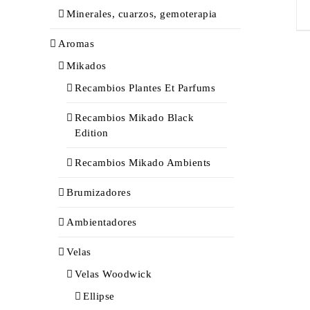
Minerales, cuarzos, gemoterapia
Aromas
Mikados
Recambios Plantes Et Parfums
Recambios Mikado Black
Edition
Recambios Mikado Ambients
Brumizadores
Ambientadores
Velas
Velas Woodwick
Ellipse