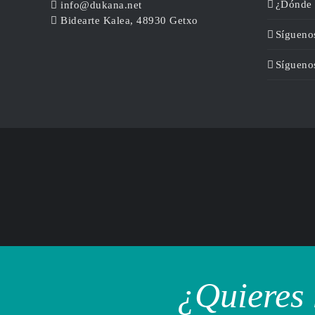
¿Dónde 
info@dukana.net
Bidearte Kalea, 48930 Getxo
Sígueno
Sígueno
¿Quieres 