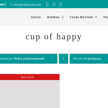
 065
info@dukana.net
Inicio
Aromas
Cosas Bonitas
Yo
cup of happy
Ordena por
Orden predeterminado
Mostrar
15 productos
Sin stock