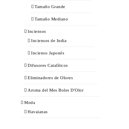
Tamaño Grande
Tamaño Mediano
Inciensos
Inciensos de India
Incienso Japonés
Difusores Catalíticos
Eliminadores de Olores
Aroma del Mes Boles D'Olor
Moda
Havaianas