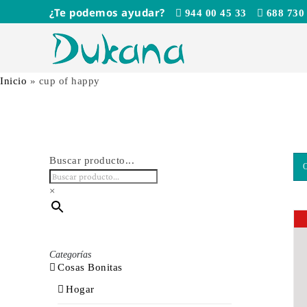
Saltar
¿Te podemos ayudar?
944 00 45 33
688 730
al
contenido
Inicio
»
cup of happy
Buscar producto...
×
Categorías
Cosas Bonitas
Hogar