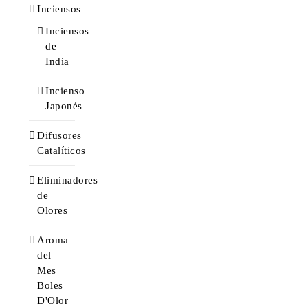
Inciensos
Inciensos
de
India
Incienso
Japonés
Difusores
Catalíticos
Eliminadores
de
Olores
Aroma
del
Mes
Boles
D'Olor