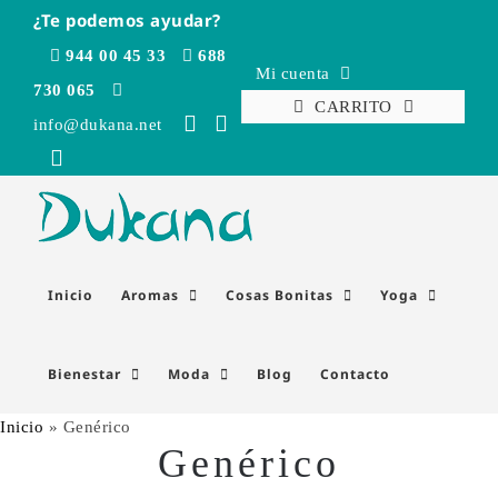
Saltar
¿Te podemos ayudar?
al
944 00 45 33
688
contenido
Mi cuenta
730 065
CARRITO
info@dukana.net
Inicio
Aromas
Cosas Bonitas
Yoga
Bienestar
Moda
Blog
Contacto
Inicio
»
Genérico
Genérico