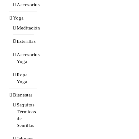
Accesorios
Yoga
Meditación
Esterillas
Accesorios
Yoga
Ropa
Yoga
Bienestar
Saquitos
Térmicos
de
Semillas
Jabones