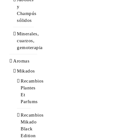
y
Champús
sólidos
Minerales,
cuarzos,
gemoterapia
Aromas
Mikados
Recambios
Plantes
Et
Parfums
Recambios
Mikado
Black
Edition