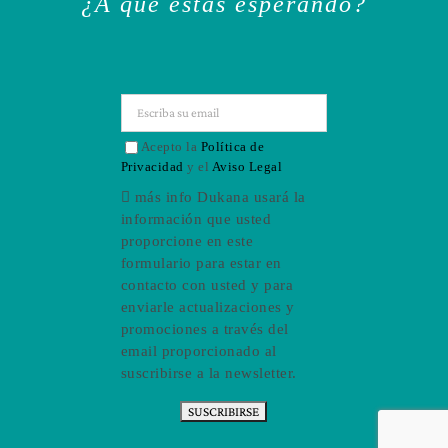
¿A qué estás esperando?
Acepto la
Política de
Privacidad
y el
Aviso Legal
más info
Dukana usará la
información que usted
proporcione en este
formulario para estar en
contacto con usted y para
enviarle actualizaciones y
promociones a través del
email proporcionado al
suscribirse a la newsletter.