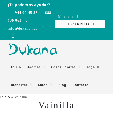
Saltar
¿Te podemos ayudar?
al
944 00 45 33
688
contenido
Mi cuenta
730 065
CARRITO
info@dukana.net
Inicio
Aromas
Cosas Bonitas
Yoga
Bienestar
Moda
Blog
Contacto
Inicio
»
Vainilla
Vainilla