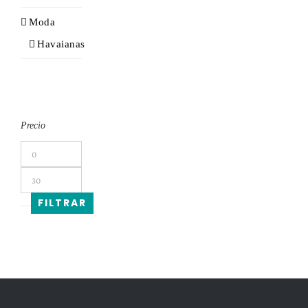
Moda
Havaianas
Precio
Precio
mínimo
Precio
máximo
FILTRAR