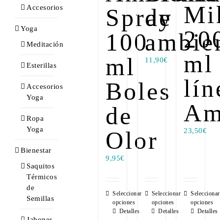
Mi
Accesorios
Spray
de
Yoga
20
100
ambie
Meditación
ml
ml
11,90
€
Esterillas
lín
Boles
Accesorios
Yoga
Am
de
Ropa
Yoga
Olor
23,50
€
Bienestar
9,95
€
Saquitos
Térmicos
de
Seleccionar
Seleccionar
Seleccionar
Semillas
opciones
opciones
opciones
Detalles
Detalles
Detalles
Jabones