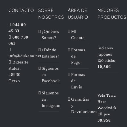
CONTACTO
SOBRE
ÁREA DE
MEJORES
NOSOTROS
USUARIO
PRODUCTOS
944 00
45 33
¿Quiénes
Mi
688 730
Somos?
Cuenta
065
Incienso
¿Dónde
Formas
Japones
info@dukana.net
Estamos?
de
120 sticks
Bidearte
Pago
10,50
€
Kalea,
Síguenos
48930
en
Formas
Getxo
Facebook
de
Envío
Síguenos
Vela Terra
en
Garantías
Haze
Instagram
y
Woodwick
Devoluciones
Ellipse
38,95
€