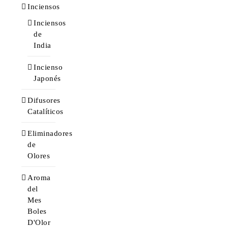
Inciensos
Inciensos
de
India
Incienso
Japonés
Difusores
Catalíticos
Eliminadores
de
Olores
Aroma
del
Mes
Boles
D'Olor