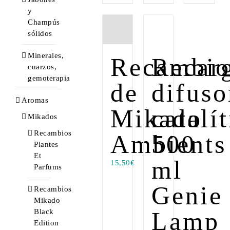
y
Champús
sólidos
Minerales,
Recambi
Recar
cuarzos,
gemoterapia
de
difuso
Aromas
Mikado
catalí
Mikados
Recambios
Ambients
500
Plantes
Et
ml
15,50
€
Parfums
Genie
Recambios
Mikado
Lamp
Black
Edition